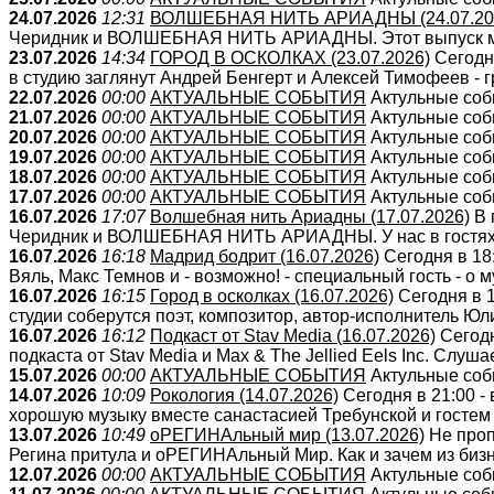
24.07.2026
12:31
ВОЛШЕБНАЯ НИТЬ АРИАДНЫ (24.07.20
Черидник и ВОЛШЕБНАЯ НИТЬ АРИАДНЫ. Этот выпуск мы 
23.07.2026
14:34
ГОРОД В ОСКОЛКАХ (23.07.2026)
Сегодн
в студию заглянут Андрей Бенгерт и Алексей Тимофеев - гр
22.07.2026
00:00
АКТУАЛЬНЫЕ СОБЫТИЯ
Актульные собы
21.07.2026
00:00
АКТУАЛЬНЫЕ СОБЫТИЯ
Актульные собы
20.07.2026
00:00
АКТУАЛЬНЫЕ СОБЫТИЯ
Актульные собы
19.07.2026
00:00
АКТУАЛЬНЫЕ СОБЫТИЯ
Актульные собы
18.07.2026
00:00
АКТУАЛЬНЫЕ СОБЫТИЯ
Актульные собы
17.07.2026
00:00
АКТУАЛЬНЫЕ СОБЫТИЯ
Актульные собы
16.07.2026
17:07
Волшебная нить Ариадны (17.07.2026)
В 
Черидник и ВОЛШЕБНАЯ НИТЬ АРИАДНЫ. У нас в гостях - 
16.07.2026
16:18
Мадрид бодрит (16.07.2026)
Сегодня в 18
Вяль, Макс Темнов и - возможно! - специальный гость - о м
16.07.2026
16:15
Город в осколках (16.07.2026)
Сегодня в 
студии соберутся поэт, композитор, автор-исполнитель Юл
16.07.2026
16:12
Подкаст от Stav Media (16.07.2026)
Сегодн
подкаста от Stav Media и Max & The Jellied Eels Inc. Слушае
15.07.2026
00:00
АКТУАЛЬНЫЕ СОБЫТИЯ
Актульные собы
14.07.2026
10:09
Рокология (14.07.2026)
Сегодня в 21:00 -
хорошую музыку вместе санастасией Требунской и гостем
13.07.2026
10:49
оРЕГИНАльный мир (13.07.2026)
Не проп
Регина притула и оРЕГИНАльный Мир. Как и зачем из бизне
12.07.2026
00:00
АКТУАЛЬНЫЕ СОБЫТИЯ
Актульные собы