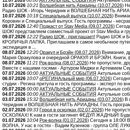
11.07.2026
00:00
АКТУАЛЬНЫЕ СОБЫТИЯ
Актульные собы
10.07.2026
10:21
Волшебная нить Ариадны (10.07.2026)
Не
Радио ШОК - Игорь Черидник и ВОЛШЕБНАЯ НИТЬ АРИАДН
10.07.2026
10:18
Специальный выпуск (10.07.2026)
Внимани
Коровин и Специальный выпуск. Гость программы - несравн
09.07.2026
12:40
Подкаст от Stav Media (09.07.2026)
Сегодн
ШОК! представляем совместный проект от Stav Media и груп
09.07.2026
12:22
Радио ШОК - приглашаeт!
Радио ШОК и Бе
КРОЛИЧЬЯ ЛАПКА. Приглашаем в самое необычное путешес
экспедиция в ...
08.07.2026
12:20
Оракул и Брэйн (08.07.2026)
Внимание, др
Мария Оракулова и очередной ОРАКУЛ И БРЭЙН. Книги, фи
08.07.2026
11:21
Рок-волна (08.07.2026)
Не пропустите, др
Вместе с нашими госями - Артуром Миджи и Артемием Серг
07.07.2026
00:00
АКТУАЛЬНЫЕ СОБЫТИЯ
Актульные собы
06.07.2026
10:07
оРЕГИНАльный мир (06.07.2026)
Сегодня
студии - Регина притула и гость программы - эксперт по вн
05.07.2026
00:00
АКТУАЛЬНЫЕ СОБЫТИЯ
Актульные собы
04.07.2026
00:00
АКТУАЛЬНЫЕ СОБЫТИЯ
Актульные собы
03.07.2026
15:32
Волшебная нить Ариадны (03.07.2026)
В 
Черидник и ВОЛШЕБНАЯ НИТЬ АРИАДНЫ. Гость программы 
02.07.2026
09:33
Город в осколках (02.07.2026)
Не пропусти
ОСКОЛКАХ! К нам в гости заглянет ФЕДУЛ ЖАДНЫЙ! Будем
01.07.2026
10:04
Рок-волна (01.07.2026)
Сегодня в 18:00! 
ВОЛНА. У нас в гостях - Вадим Кузенков - группа ОЛЕ ЛУКО