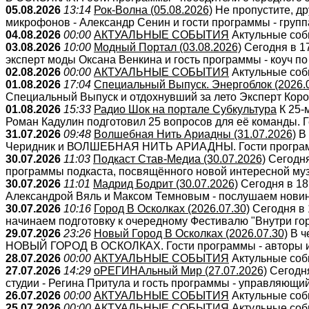
05.08.2026
13:14
Рок-Волна (05.08.2026)
Не пропустите, др
микрофонов - Александр Сенин и гости программы - груп
04.08.2026
00:00
АКТУАЛЬНЫЕ СОБЫТИЯ
Актульные собы
03.08.2026
10:00
Модный Портал (03.08.2026)
Сегодня в 1
эксперт моды Оксана Венкина и гость программы - коуч по .
02.08.2026
00:00
АКТУАЛЬНЫЕ СОБЫТИЯ
Актульные собы
01.08.2026
17:04
Специальный Выпуск. Энергоблок (2026.0
Специальный Выпуск и отдохнувший за лето Эксперт Коров
01.08.2026
15:33
Радио Шок на портале Субкультура
К 25-
Роман Кадулин подготовил 25 вопросов для её команды. Г
31.07.2026
09:48
Волшебная Нить Ариадны (31.07.2026)
В 
Черидник и ВОЛШЕБНАЯ НИТЬ АРИАДНЫ. Гости программы
30.07.2026
11:03
Подкаст Став-Медиа (30.07.2026)
Сегодня
программы подкаста, посвящённого новой интересной музык
30.07.2026
11:01
Мадрид Бодрит (30.07.2026)
Сегодня в 18
Александрой Вяль и Максом Темновым - послушаем новинк
30.07.2026
10:16
Город В Осколках (2026.07.30)
Сегодня в
начинаем подготовку к очередному Фестивалю "Внутри горо
29.07.2026
23:26
Новый Город В Осколках (2026.07.30)
В ч
НОВЫЙ ГОРОД В ОСКОЛКАХ. Гости программы - авторы ист
28.07.2026
00:00
АКТУАЛЬНЫЕ СОБЫТИЯ
Актульные собы
27.07.2026
14:29
оРЕГИНАльный Мир (27.07.2026)
Сегодня
студии - Регина Притула и гость программы - управляющий
26.07.2026
00:00
АКТУАЛЬНЫЕ СОБЫТИЯ
Актульные собы
25.07.2026
00:00
АКТУАЛЬНЫЕ СОБЫТИЯ
Актульные собы