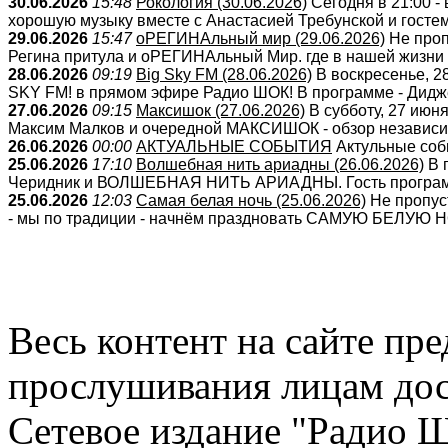
30.06.2026
15:48
Рокология (30.06.2026)
Сегодня в 21:00 -
хорошую музыку вместе с Анастасией Требунской и гостем
29.06.2026
15:47
оРЕГИНАльный мир (29.06.2026)
Не проп
Регина притула и оРЕГИНАльный Мир. где в нашей жизни ес
28.06.2026
09:19
Big Sky FM (28.06.2026)
В воскресенье, 2
SKY FM! в прямом эфире Радио ШОК! В программе - Дидже
27.06.2026
09:15
Максишок (27.06.2026)
В субботу, 27 июня
Максим Малков и очередной МАКСИШОК - обзор независимо
26.06.2026
00:00
АКТУАЛЬНЫЕ СОБЫТИЯ
Актульные собы
25.06.2026
17:10
Волшебная нить ариадны (26.06.2026)
В п
Черидник и ВОЛШЕБНАЯ НИТЬ АРИАДНЫ. Гость программы -
25.06.2026
12:03
Самая белая ночь (25.06.2026)
Не пропуст
- мы по традиции - начнём праздновать САМУЮ БЕЛУЮ НО
Весь контент на сайте пр
прослушивания лицам дос
Сетевое издание "Радио 